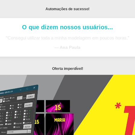
Automações de sucesso!
O que dizem nossos usuários...
“Consegui utilizar toda a minha modelagem em poucos horas.”
— Ana Paula
Oferta imperdível!