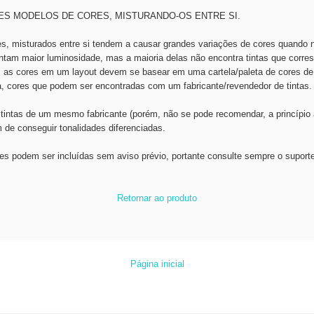
ES MODELOS DE CORES, MISTURANDO-OS ENTRE SI.
es, misturados entre si tendem a causar grandes variações de cores quando
am maior luminosidade, mas a maioria delas não encontra tintas que corr
o, as cores em um layout devem se basear em uma cartela/paleta de cores de
, cores que podem ser encontradas com um fabricante/revendedor de tintas.
 tintas de um mesmo fabricante (porém, não se pode recomendar, a princípio a
m de conseguir tonalidades diferenciadas.
es podem ser incluídas sem aviso prévio, portante consulte sempre o suport
Retornar ao produto
Página inicial