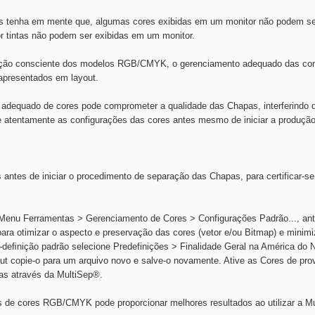
os tenha em mente que, algumas cores exibidas em um monitor não podem ser
or tintas não podem ser exibidas em um monitor.
ação consciente dos modelos RGB/CMYK, o gerenciamento adequado das core
 apresentados em layout.
o adequado de cores pode comprometer a qualidade das Chapas, interferindo 
ue atentamente as configurações das cores antes mesmo de iniciar a produção
 antes de iniciar o procedimento de separação das Chapas, para certificar-se
Menu Ferramentas > Gerenciamento de Cores > Configurações Padrão..., ant
para otimizar o aspecto e preservação das cores (vetor e/ou Bitmap) e minimi
ré-deﬁnição padrão selecione Predefinições > Finalidade Geral na América do
t copie-o para um arquivo novo e salve-o novamente. Ative as Cores de prov
as através da MultiSep®.
de cores RGB/CMYK pode proporcionar melhores resultados ao utilizar a Mu