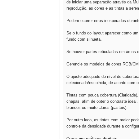
de iniciar uma separação através da Mu
reprodução, as cores e as tintas a ser
Podem ocorrer erros inesperados durant
Se o fundo do layout aparecer como um 
fundo com silhueta.
Se houver partes reticuladas em áreas 
Gerencie os modelos de cores RGB/CMY
O ajuste adequado do nível de cobertur
selecionada/escolhida, de acordo com o 
Tintas com pouca cobertura (Claridade)
chapas, afim de obter o contraste ideal
brancos ou muito claros (pastéis).
Por outro lado, as tintas com maior pod
controle da densidade durante a config
Cores em gráficos digitais