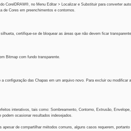
ir do CorelDRAW®, no Menu Editar > Localizar e Substituir para converter a
ta de Cores em preenchimentos e contornos.
silhueta, certifique-se de bloquear as áreas que não devem ficar transparent
 em Bitmap com fundo transparente.
ie a configuração das Chapas em um arquivo novo. Para excluir ou modificar 
eitos interativos, tais como: Sombreamento, Contorno, Extrusão, Envelope, M
que podem ocasionar resultados indesejados.
as apesar de compartilhar métodos comuns, alguns casos requerem, portanto