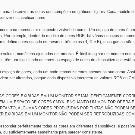
es para descrever as cores que compõem os gráficos digitais. Cada model
crever e classificar cores.
ricos para representar o espectro visível de cores. Um espaço de cores é u
res. Por exemplo, dentro do modelo de cores RGB, há vários espaços de c
s defina cores usando os mesmos três eixos (R, G e B), suas gamas são di
ão valores numéricos ajustados em arquivo. É fácil imaginar um número com
as têm um significado de cores no espaço de cores do dispositivo que está p
io espaço de cores, cada um pode reproduzir cores apenas na sua gama. A
podem ser alteradas, porque cada dispositivo interpreta os valores RGB ou 
AS AS CORES EXIBIDAS EM UM MONITOR SEJAM IDENTICAMENTE COR
EM UM ESPAÇO DE CORES CMYK, ENQUANTO UM MONITOR OPERA E
RTANTO, ALGUMAS CORES PRODUZIDAS POR TINTAS NÃO PODEM SE
 EXIBIDAS EM UM MONITOR NÃO PODEM SER REPRODUZIDAS COM 
ponder perfeitamente todas as cores em diferentes dispositivos, é possível
ca, ou suficientemente semelhante para parecer consistente.