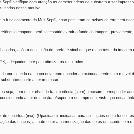
ltiSep® verifique com atenção as características do substrato a ser impres
em usadas nesse arquivo.
e o funcionamento da MultiSep®, caso persistam os avisos de erro será nec
retângulo chapado, será necessário extrair o fundo da imagem, previamente,
chapadas, após a conclusão da tarefa, é sinal de que o contraste da imagem
K, adequadamente para otimizar os resultados.
a da cor inserido na chapa deve corresponder aproximadamente com o nível de
substrato/suporte a ser impresso.
, ou seja, com maior nível de transparência (clear) precisam corresponder a
, considerando a cor do substrato/suporte a ser impresso, visto que essas ti
er de cobertura (mix), (Opacidade), indicadas para aplicações sobre fundos es
uração das chapas, afim de obter a harmonização das cores de acordo com o